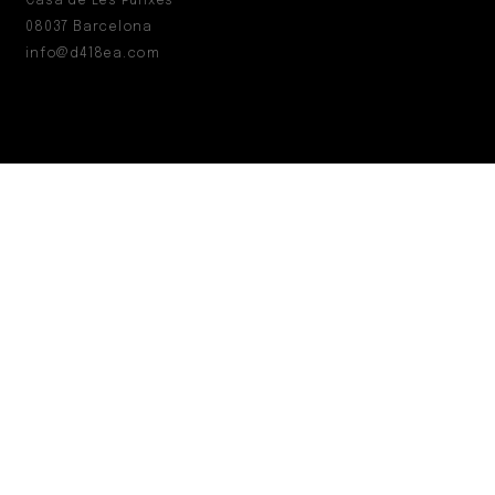
Casa de Les Punxes
08037 Barcelona
info@d418ea.com