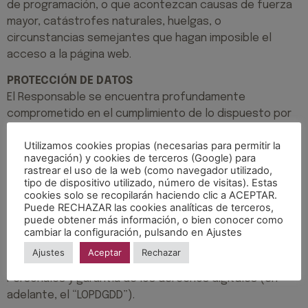
de programación, o que acontezcan causas de fuerza
mayor, catástrofes naturales, huelgas, o
circunstancias semejantes que hagan imposible el
acceso a la página web.
PROTECCIÓN DE DATOS
El Responsable se encuentra profundamente
comprometido en el cumplimiento de lo dispuesto por
la normativa vigente en materia de protección de
Utilizamos cookies propias (necesarias para permitir la
datos, y en el contexto del nuevo marco normativo
navegación) y cookies de terceros (Google) para
establecido en virtud de lo dispuesto en el Reglamento
rastrear el uso de la web (como navegador utilizado,
(UE) 2016/679 del Parlamento Europeo y del Consejo, de
tipo de dispositivo utilizado, número de visitas). Estas
cookies solo se recopilarán haciendo clic a ACEPTAR.
27 de abril de 2016, relativo a la protección de las
Puede RECHAZAR las cookies analíticas de terceros,
personas físicas en lo que respecta al tratamiento de
puede obtener más información, o bien conocer como
datos personales y a la libre circulación de estos datos
cambiar la configuración, pulsando en Ajustes
(en adelante, el “RGPD”), y la normativa Ley Orgánica
Ajustes
Aceptar
Rechazar
3/2018, de 5 de diciembre, de Protección de Datos
Personales y garantía de los derechos digitales (en
adelante, el “LOPDGDD”).