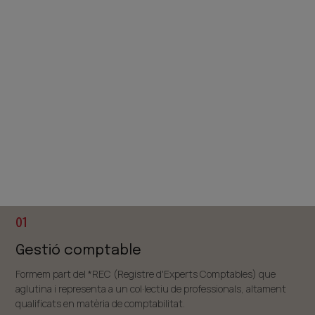
01
Gestió comptable
Formem part del *REC (Registre d'Experts Comptables) que
aglutina i representa a un col·lectiu de professionals, altament
qualificats en matèria de comptabilitat.