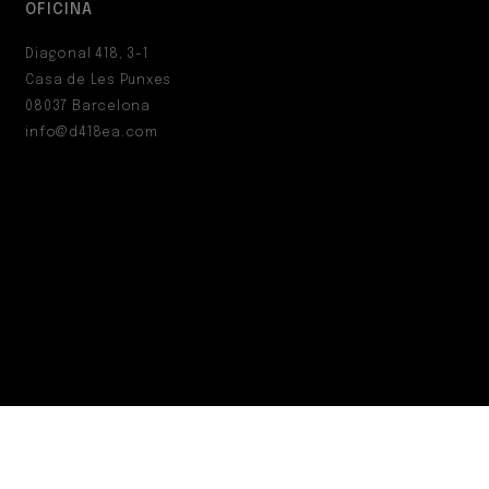
OFICINA
Diagonal 418, 3-1
Casa de Les Punxes
08037 Barcelona
info@d418ea.com
FORMULARI DE CONTACTE