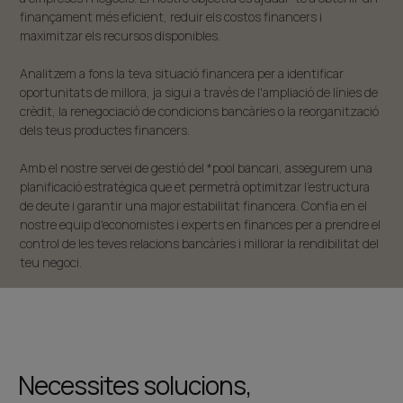
finançament més eficient, reduir els costos financers i
maximitzar els recursos disponibles.
Analitzem a fons la teva situació financera per a identificar
oportunitats de millora, ja sigui a través de l'ampliació de línies de
crèdit, la renegociació de condicions bancàries o la reorganització
dels teus productes financers.
Amb el nostre servei de gestió del *pool bancari, assegurem una
planificació estratègica que et permetrà optimitzar l'estructura
de deute i garantir una major estabilitat financera. Confia en el
nostre equip d'economistes i experts en finances per a prendre el
control de les teves relacions bancàries i millorar la rendibilitat del
teu negoci.
Necessites solucions,