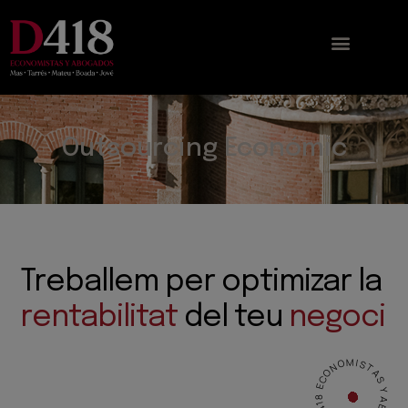
Outsourcing Económic
Treballem per optimizar la
rentabilitat
del teu
negoci
D418 ECONOMISTAS Y ABOGADOS