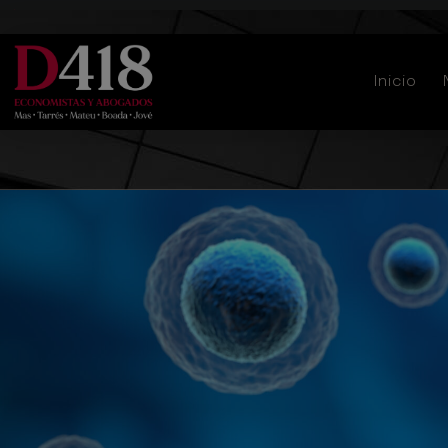
678 532 882
info@d418ea.com
Inicio