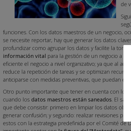
de v
Sigu
segú
funciones. Con los datos maestros de un negocio, ocu
se necesite reportar, hay que generar los datos claves
profundizar como agrupar los datos y facilite la toma 
información vital
para la gestión de un negocio a la
eficiente el negocio a nivel organizativo; ya que al au
reduce la repetición de tareas y se optimizan recurso
anticiparse con medidas preventivas, que puedan elimi
Otro punto importante que tener en cuenta con los 
cuando los
datos maestros están saneados
. El sa
que debe consistir: primero en limpiar los datos obs
generar confusión; y segundo: realizar revisiones peri
estos con la estrategia predefinida por el Comité de 