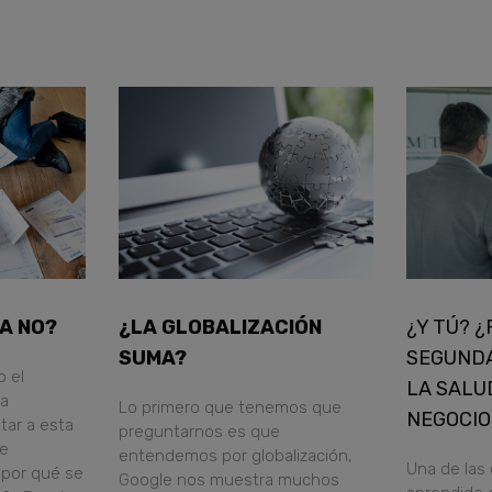
DA NO?
¿LA GLOBALIZACIÓN
¿Y TÚ? 
SUMA?
SEGUNDA
o el
LA SALU
a
Lo primero que tenemos que
NEGOCIO
tar a esta
preguntarnos es que
de
entendemos por globalización,
Una de las
¿por qué se
Google nos muestra muchos