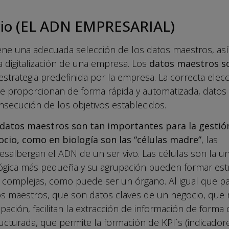
io (EL ADN EMPRESARIAL)
tiene una adecuada selección de los datos maestros, as
a digitalización de una empresa. Los
datos maestros so
estrategia predefinida por la empresa. La correcta elec
que proporcionan de forma rápida y automatizada, datos 
onsecución de los objetivos establecidos.
datos maestros son tan importantes para la gestió
ocio, como en biología son las “células madre”
, las
esalbergan el ADN de un ser vivo. Las células son la u
ógica más pequeña y su agrupación pueden formar est
complejas, como puede ser un órgano. Al igual que pa
s maestros, que son datos claves de un negocio, que
pación, facilitan la extracción de información de forma c
ucturada, que permite la formación de KPI´s (indicador