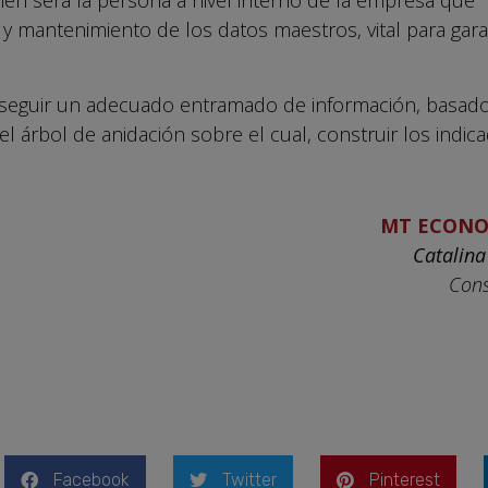
uién será la persona a nivel interno de la empresa que
 y mantenimiento de los datos maestros, vital para garan
seguir un adecuado entramado de información, basado
l árbol de anidación sobre el cual, construir los indi
MT ECONO
Catalin
Cons
Facebook
Twitter
Pinterest