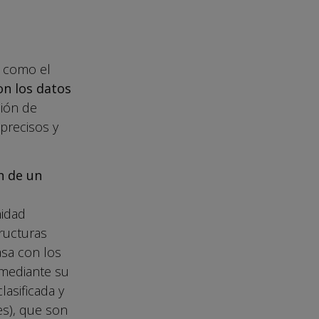
í como el
n los datos
ción de
precisos y
n de un
nidad
ructuras
sa con los
 mediante su
lasificada y
es), que son